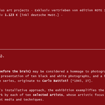
ius art projects · Exklusiv vertrieben von edition ROTE 
tiv
1.123
€ [inkl deutsche MwSt.] ·
n).
before the brain)
may be considered a hommage to photogr
 presentation of ten black and white photographs, and a 
he series, originate to
Carlo Battisti
[*1945, IT].
’s installative approach, the exhibition exemplifies the
ork by each of ten
selected artists
, whose artistic focus
nt media and techniques.