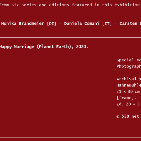
from six series and editions featured in this exhibition
·
Monika Brandmeier
[DE]
·
Daniela Comani
[IT]
·
Carsten 
 Happy Marriage (Planet Earth), 2020.
Special e
Photograp
Archival 
Hahnemühle
21 x 30 cm
[frame].
Ed. 20 + 3
€
550
net 