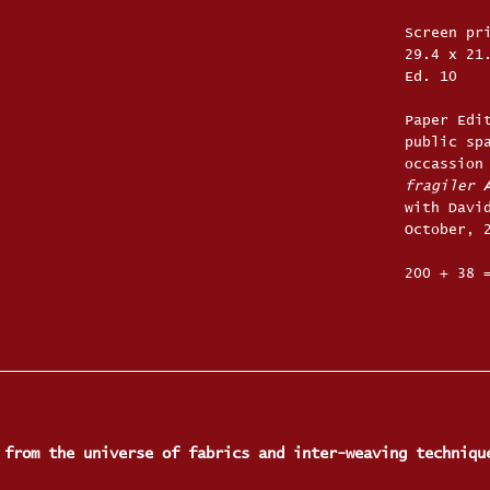
Screen pr
29.4 x 21
Ed. 10
Paper Edi
public sp
occassion
fragiler
with Davi
October, 
200 + 38 
 from the universe of fabrics and inter-weaving techniqu