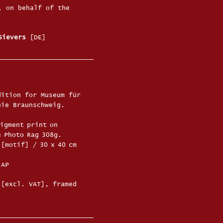
, on behalf of the
Sievers
[DE]
dition for Museum für
hie Braunschweig.
pigment print on
 Photo Rag 308g.
 [motif] / 30 x 40 cm
 AP
[excl. VAT], framed