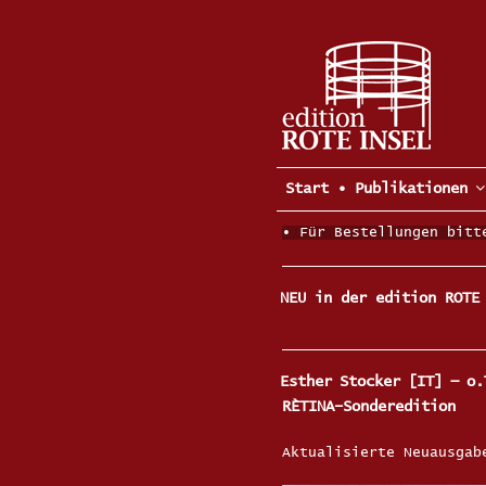
Zum
Inhalt
springen
Start
• Publikationen
• Für Bestellungen bitt
NEU in der edition ROTE
Esther Stocker [IT] — o.
RÈTINA–Sonderedition
Aktualisierte Neuausgab