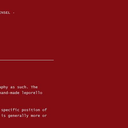
INSEL ·
aphy as such. The
hand-made leporello
 specific position of
 is generally more or