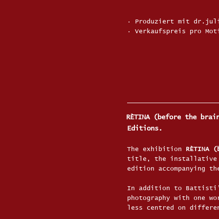
· Produziert mit dr.jul
· Verkaufspreis pro Mo
RÈTINA (before the brai
Editions.
The exhibition
RÈTINA (
title, the installative
edition accompanying t
In addition to Battisti
photography with one w
less centred on differe