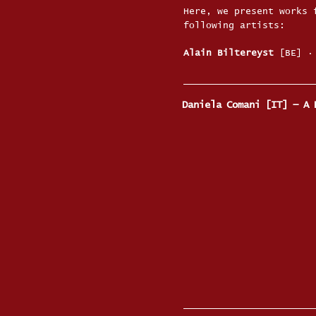
Here, we present works 
following artists:
Alain Biltereyst
[BE]
Daniela Comani [IT] — A