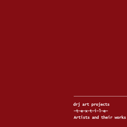
drj art projects
—t—e—x—t—i—l—e—
Artists and their works