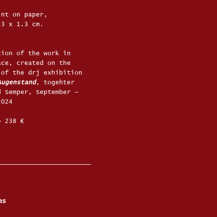
int on paper,
.3 x 1.3 cm.
tion of the work in
ace, created on the
 of the
drj exhibition
Augenstand
, togehter
d Semper, September –
2024
= 238 €
es