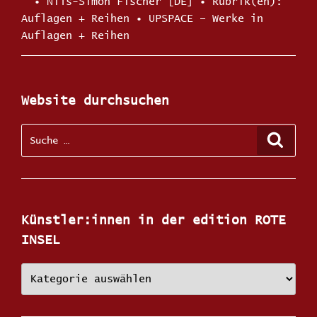
Kategorien
•
Nils-Simon Fischer [DE]
Schla
Auflagen + Reihen
•
UPSPACE – Werke in
Auflagen + Reihen
Website durchsuchen
Suche
Suche
nach:
Künstler:innen in der edition ROTE
INSEL
Künstler:innen
in
der