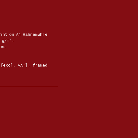
rint on A4 Hahnemühle
 g/m².
 cm.
[excl. VAT], framed