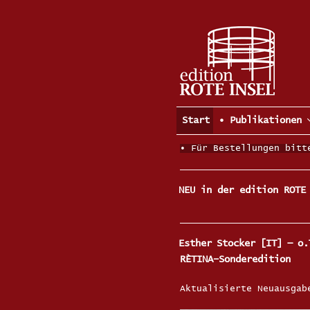
Zum
Inhalt
springen
Start
• Publikationen
• Für Bestellungen bitt
NEU in der edition ROTE
Esther Stocker [IT] — o.
RÈTINA–Sonderedition
Aktualisierte Neuausgab