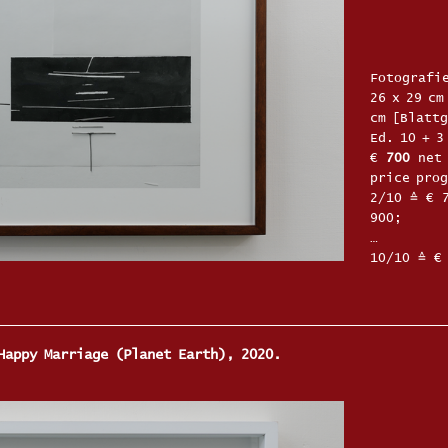
Fotografie
26 x 29 cm
cm [Blatt
Ed. 10 + 
€
700
net 
price prog
2/10 ≙ € 
900;
…
10/10 ≙ €
 Happy Marriage (Planet Earth), 2020.