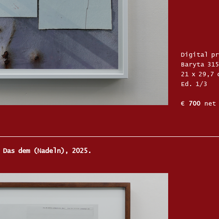
Digital p
Baryta 315
21 x 29,7
Ed. 1/3
€
700
net 
 Das dem (Nadeln), 2025.