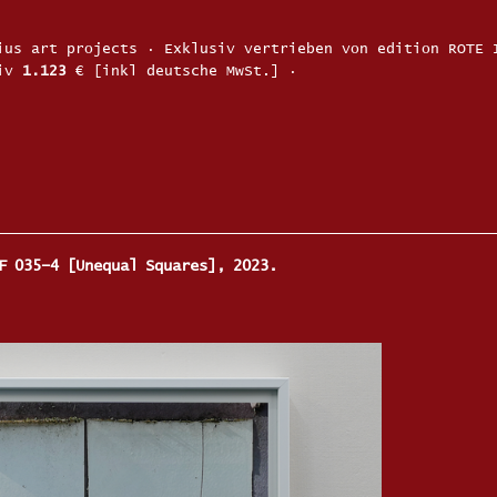
ius art projects · Exklusiv vertrieben von edition ROTE 
tiv
1.123
€ [inkl deutsche MwSt.] ·
F 035–4 [Unequal Squares], 2023.