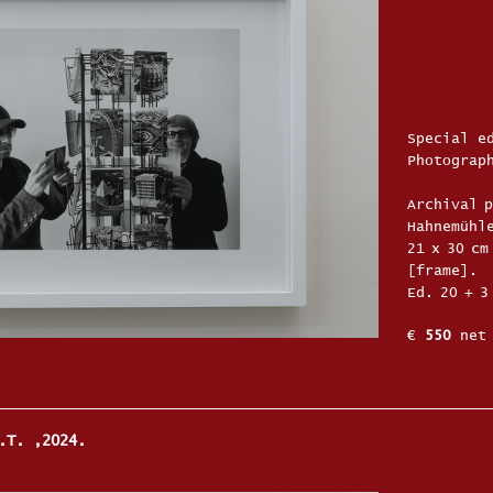
Special e
Photograp
Archival 
Hahnemühle
21 x 30 cm
[frame].
Ed. 20 + 3
€
550
net 
o.T. ,2024.