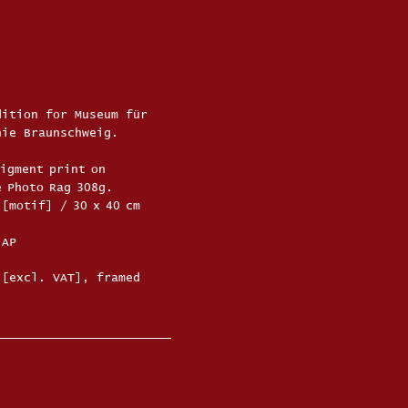
dition for Museum für
hie Braunschweig.
pigment print on
 Photo Rag 308g.
 [motif] / 30 x 40 cm
 AP
[excl. VAT], framed