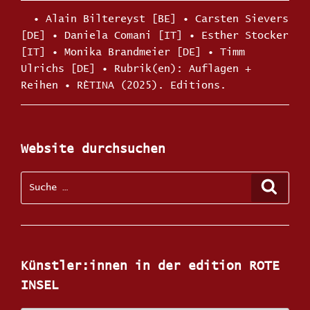
Kategorien
•
Alain Biltereyst [BE]
•
Carsten Sievers
[DE]
•
Daniela Comani [IT]
•
Esther Stocker
[IT]
•
Monika Brandmeier [DE]
•
Timm
Ulrichs [DE]
Schlagwörter
Auflagen +
Reihen
•
RÈTINA (2025). Editions.
Website durchsuchen
Suche
Suche
nach:
Künstler:innen in der edition ROTE
INSEL