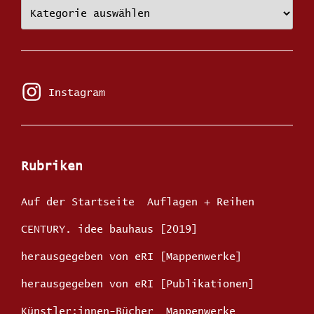
Künstler:innen
in
der
edition
ROTE
INSEL
Instagram
Instagram
Rubriken
Auf der Startseite
Auflagen + Reihen
CENTURY. idee bauhaus [2019]
herausgegeben von eRI [Mappenwerke]
herausgegeben von eRI [Publikationen]
Künstler:innen-Bücher
Mappenwerke