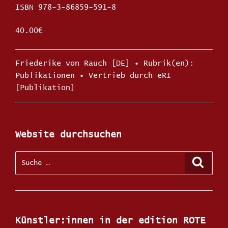
ISBN 978-3-86859-591-8
40.00€
Kategorien
Friederike von Rauch [DE]
Schlagw
Publikationen
•
Vertrieb durch eRI
[Publikation]
Website durchsuchen
Suche
Suche
nach:
Künstler:innen in der edition ROTE