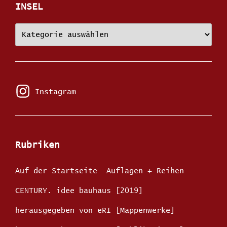
INSEL
Künstler:innen
in
der
edition
ROTE
INSEL
Instagram
Instagram
Rubriken
Auf der Startseite
Auflagen + Reihen
CENTURY. idee bauhaus [2019]
herausgegeben von eRI [Mappenwerke]