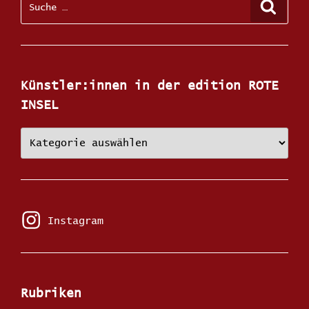
Suche
nach:
Künstler:innen in der edition ROTE
INSEL
Künstler:innen
in
der
edition
ROTE
INSEL
Instagram
Instagram
Rubriken