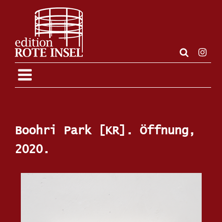
Zum
Inhalt
springen
Insta
Boohri Park [KR]. Öffnung,
2020.