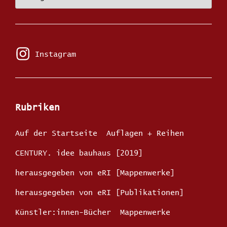
in
der
edition
ROTE
INSEL
Instagram
Instagram
Rubriken
Auf der Startseite
Auflagen + Reihen
CENTURY. idee bauhaus [2019]
herausgegeben von eRI [Mappenwerke]
herausgegeben von eRI [Publikationen]
Künstler:innen-Bücher
Mappenwerke