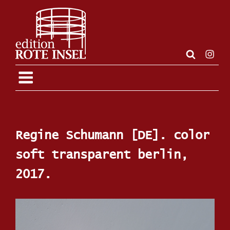
Zum
Inhalt
springen
Insta
Regine Schumann [DE]. color
soft transparent berlin,
2017.