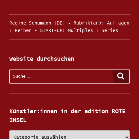
Kategorien
Regine Schumann [DE]
Schlagwörte
Auflagen
+ Reihen
•
START-UP! Multiples + Series
Website durchsuchen
Suche
Suche
nach:
Künstler:innen in der edition ROTE
INSEL
Künstler:innen