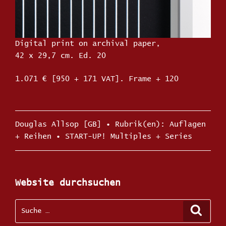
Digital print on archival paper,
42 x 29,7 cm. Ed. 20
1.071 € [950 + 171 VAT]. Frame + 120
Kategorien
Douglas Allsop [GB]
Schlagwörter
Auflagen
+ Reihen
•
START-UP! Multiples + Series
Website durchsuchen
Suche
Suche
nach: