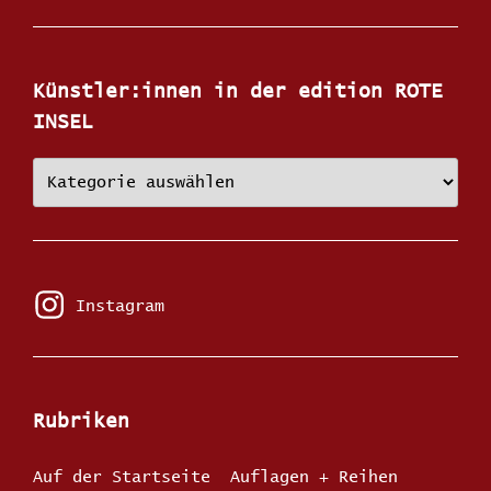
Künstler:innen in der edition ROTE
INSEL
Künstler:innen
in
der
edition
ROTE
INSEL
Instagram
Instagram
Rubriken
Auf der Startseite
Auflagen + Reihen