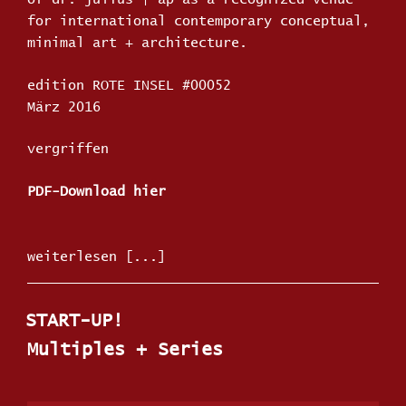
for international contemporary conceptual,
minimal art + architecture.
edition ROTE INSEL #00052
März 2016
vergriffen
PDF-Download hier
„INTERMEDIATE
weiterlesen
PROGRAMME“
START-UP!
Multiples + Series