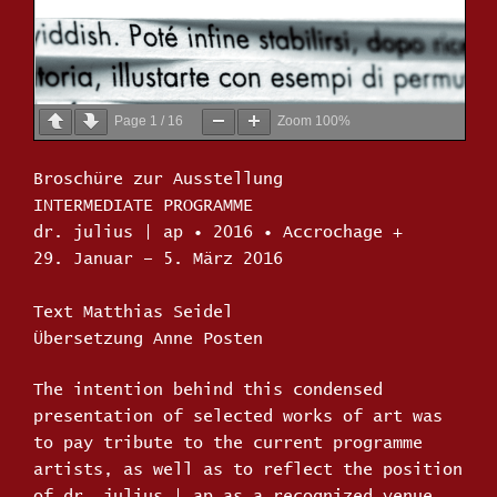
Page
1
/
16
Zoom
100%
Broschüre zur Ausstellung
INTERMEDIATE PROGRAMME
dr. julius | ap ∙ 2016 ∙ Accrochage +
29. Januar – 5. März 2016
Text Matthias Seidel
Übersetzung Anne Posten
The intention behind this condensed
presentation of selected works of art was
to pay tribute to the current programme
artists, as well as to reflect the position
of dr. julius | ap as a recognized venue