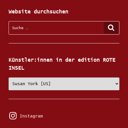
Website durchsuchen
Suche
Suche
nach:
Künstler:innen in der edition ROTE
INSEL
Künstler:innen
in
der
edition
ROTE
INSEL
Instagram
Instagram