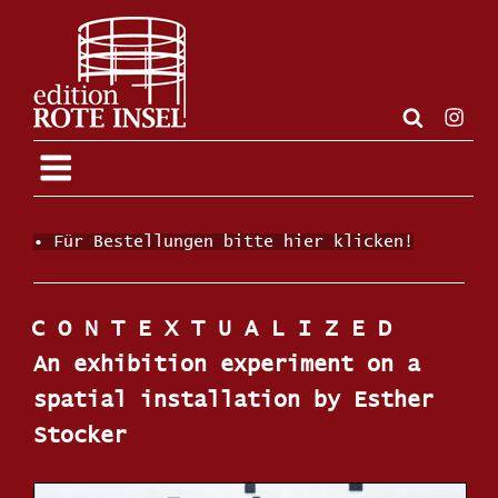
Zum
Inhalt
springen
Insta
• Für Bestellungen bitte hier klicken!
C O N T E X T U A L I Z E D
An exhibition experiment on a
spatial installation by Esther
Stocker